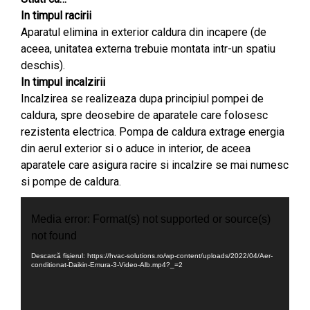
In timpul racirii
Aparatul elimina in exterior caldura din incapere (de
aceea, unitatea externa trebuie montata intr-un spatiu
deschis).
In timpul incalzirii
Incalzirea se realizeaza dupa principiul pompei de
caldura, spre deosebire de aparatele care folosesc
rezistenta electrica. Pompa de caldura extrage energia
din aerul exterior si o aduce in interior, de aceea
aparatele care asigura racire si incalzire se mai numesc
si pompe de caldura.
Player
video
Media error: Format(s) not supported or source(s)
not found
Descarcă fișierul: https://hvac-solutions.ro/wp-content/uploads/2022/04/Aer-
conditionat-Daikin-Emura-3-Video-Alb.mp4?_=2