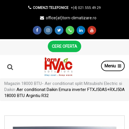
COMENZI TELEFONICE
+(4) 021.555.49.29
office(at)torn-climatizare.ro
CERE OFERTA
Meniu
Magazin
18000 BTU- Aer conditionat split Mitsubishi Electric si
Daikin
Aer conditionat Daikin Emura inverter FTXJ50AS+RXJ50A
18000 BTU Argintiu R32