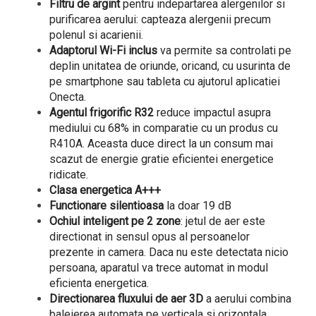
Filtru de argint
pentru indepartarea alergenilor si
purificarea aerului: capteaza alergenii precum
polenul si acarienii.
Adaptorul Wi-Fi inclus
va permite sa controlati pe
deplin unitatea de oriunde, oricand, cu usurinta de
pe smartphone sau tableta cu ajutorul aplicatiei
Onecta.
Agentul frigorific R32
reduce impactul asupra
mediului cu 68% in comparatie cu un produs cu
R410A. Aceasta duce direct la un consum mai
scazut de energie gratie eficientei energetice
ridicate.
Clasa energetica A+++
Functionare silentioasa
la doar 19 dB
Ochiul inteligent pe 2 zone
: jetul de aer este
directionat in sensul opus al persoanelor
prezente in camera.
Daca nu este detectata nicio
persoana, aparatul va trece automat in modul
eficienta energetica.
Directionarea fluxului de aer 3D
a aerului combina
baleierea automata pe verticala si orizontala