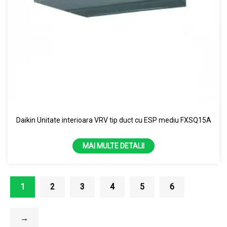
Daikin Unitate interioara VRV tip duct cu ESP mediu FXSQ15A
MAI MULTE DETALII
1
2
3
4
5
6
→