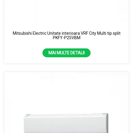
7.1 kW
8 KW
Mitsubishi Electric Unitate interioara VRF City Multi tip split
PKFY-P25VBM
MAI MULTE DETALII