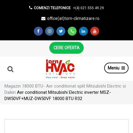
COMENZI TELEFONICE
+(4) 021.555.49.29
office(at)torn-climatizare.ro
CERE OFERTA
Meniu
Magazin
18000 BTU- Aer conditionat split Mitsubishi Electric si
Daikin
Aer conditionat Mitsubishi Electric inverter MSZ-
DW50VF+MUZ-DW50VF 18000 BTU R32