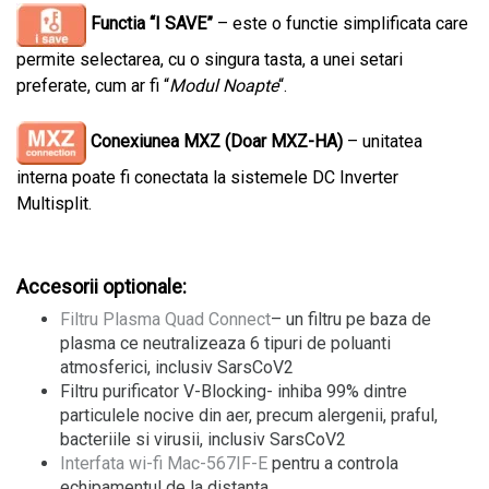
Functia “I SAVE”
– este o functie simplificata care
permite selectarea, cu o singura tasta, a unei setari
preferate, cum ar fi “
Modul Noapte
“.
Conexiunea MXZ (Doar MXZ-HA)
– unitatea
interna poate fi conectata la sistemele DC Inverter
Multisplit.
Accesorii optionale:
Filtru Plasma Quad Connect
– un filtru pe baza de
plasma ce neutralizeaza 6 tipuri de poluanti
atmosferici, inclusiv SarsCoV2
Filtru purificator V-Blocking- inhiba 99% dintre
particulele nocive din aer, precum alergenii, praful,
bacteriile si virusii, inclusiv SarsCoV2
Interfata wi-fi Mac-567IF-E
pentru a controla
echipamentul de la distanta