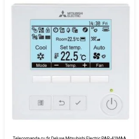
Telecomanda cu fir Deluxe Mitsubishi Electric PAR-41MAA