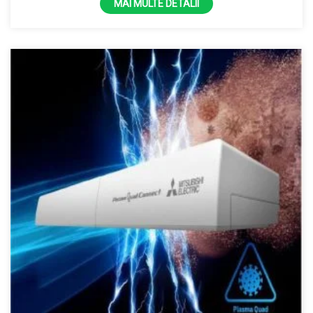
35 kW
MAI MULTE DETALII
38000 BTU
4 kW
4,5 kW
40 kW
43000 BTU
45 kW
48000 BTU
5 kW
50 kW
55 kW
6 kW