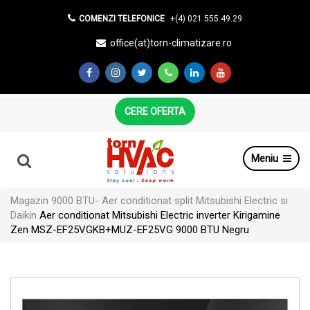
COMENZI TELEFONICE
+(4) 021.555.49.29
office(at)torn-climatizare.ro
CERE OFERTA
Meniu
Magazin
9000 BTU- Aer conditionat split Mitsubishi Electric si
Daikin
Aer conditionat Mitsubishi Electric inverter Kirigamine
Zen MSZ-EF25VGKB+MUZ-EF25VG 9000 BTU Negru