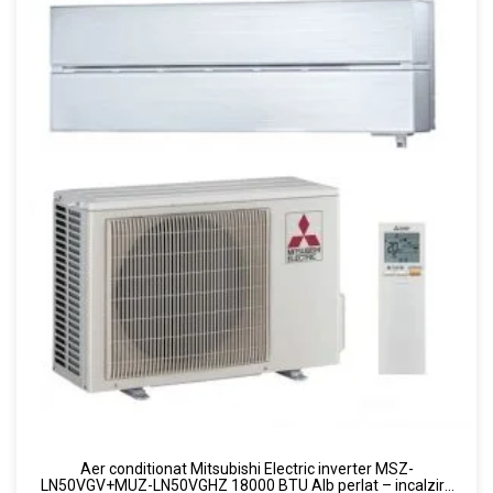
Aer conditionat Mitsubishi Electric inverter MSZ-
LN50VGV+MUZ-LN50VGHZ 18000 BTU Alb perlat – incalzire