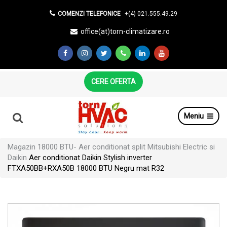
COMENZI TELEFONICE
+(4) 021.555.49.29
office(at)torn-climatizare.ro
CERE OFERTA
Meniu
Magazin
18000 BTU- Aer conditionat split Mitsubishi Electric si
Daikin
Aer conditionat Daikin Stylish inverter
FTXA50BB+RXA50B 18000 BTU Negru mat R32