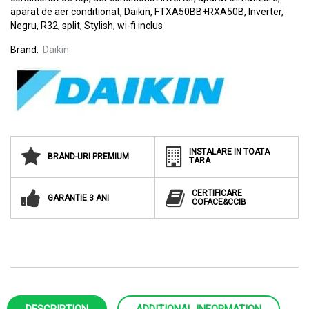
aparat de aer conditionat
,
Daikin
,
FTXA50BB+RXA50B
,
Inverter
,
Negru
,
R32
,
split
,
Stylish
,
wi-fi inclus
Brand:
Daikin
INSTALARE IN TOATA
BRAND-URI PREMIUM
TARA
CERTIFICARE
GARANTIE 3 ANI
COFACE&CCIB