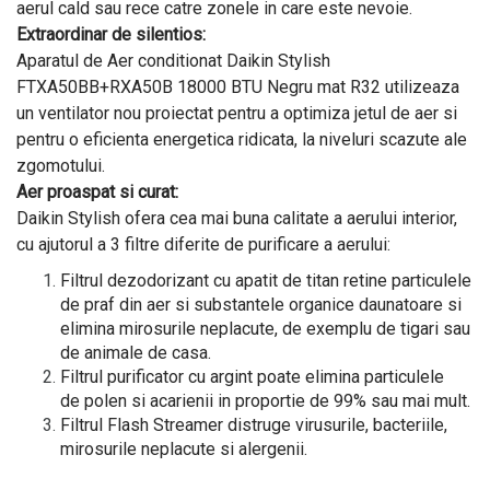
aerul cald sau rece catre zonele in care este nevoie.
Extraordinar de silentios:
Aparatul de Aer conditionat Daikin Stylish
FTXA50BB+RXA50B 18000 BTU Negru mat R32 utilizeaza
un ventilator nou proiectat pentru a optimiza jetul de aer si
pentru o eficienta energetica ridicata, la niveluri scazute ale
zgomotului.
Aer proaspat si curat:
Daikin Stylish ofera cea mai buna calitate a aerului interior,
cu ajutorul a 3 filtre diferite de purificare a aerului:
Filtrul dezodorizant cu apatit de titan retine particulele
de praf din aer si substantele organice daunatoare si
elimina mirosurile neplacute, de exemplu de tigari sau
de animale de casa.
Filtrul purificator cu argint poate elimina particulele
de polen si acarienii in proportie de 99% sau mai mult.
Filtrul Flash Streamer distruge virusurile, bacteriile,
mirosurile neplacute si alergenii.