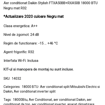
Aer conditionat Daikin Stylish FTXA50BB+RXA50B 18000 BTU
Negru mat R32
*Actualizare 2020 culoare Negru mat
Clasa energetica: A++
Nivel de zgomot: 24 dB
Regim de functionare: -15 … +46 °C
Agent frigorific: R32
Interfata Wi-Fi: Inclusa
KIT-ul si manopera de montaj nu sunt incluse.
SKU:
14032
Categories:
18000 BTU- Aer conditionat split Mitsubishi Electric si
Daikin
,
Aer conditionat inverter split
Tags:
18000Btu
,
Aer Conditionat
,
aer conditionat Daikin
,
aer
conditionat de top
,
aer conditionat inverter
,
aparat climatizare
,