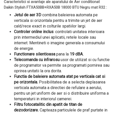
Caracteristici si avantaje ale aparatului de Aer conditionat
Daikin Stylish FTXA50BB+RXA50B 18000 BTU Negru mat R32 :
Jetul de aer 3D
combina baleierea automata pe
verticala si orizontala pentru a trimite un jet de aer
cald/rece exact in colturile spatiilor largi.
Controler online inclus
: controlati unitatea interioara
prin intermediul unei aplicatii, retele locale sau
internet. Mentineti o imagine generala a consumului
de energie.
Functionare silentioasa
pana la
19 dBA.
Telecomanda cu infrarosu
usor de utilizat si cu functie
de programator va permite sa programati pornirea sau
oprirea unitatii la ora dorita.
Functia de baleiere automata atat pe verticala cat si
pe orizontala.
Posibilitatea de a selecta deplasarea
verticala automata a directiei de refulare a aerului,
pentru un jet uniform de aer si o distribuire uniforma a
temperaturii in interiorul camerei.
Filtru fotocatalitic din apatit de titan de
dezodorizare.
Capteaza particulele de praf purtate in