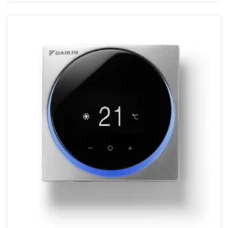
4 kW
4,5 kW
40 kW
43000 BTU
45 kW
48000 BTU
5 kW
50 kW
55 kW
6 kW
68000 BTU
7.1 kW