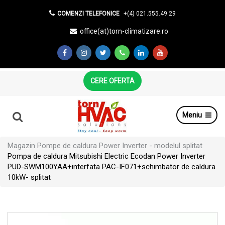
COMENZI TELEFONICE
+(4) 021.555.49.29
office(at)torn-climatizare.ro
CERE OFERTA
Meniu
Magazin
Pompe de caldura Power Inverter - modelul splitat
Pompa de caldura Mitsubishi Electric Ecodan Power Inverter
PUD-SWM100YAA+interfata PAC-IF071+schimbator de caldura
10kW- splitat