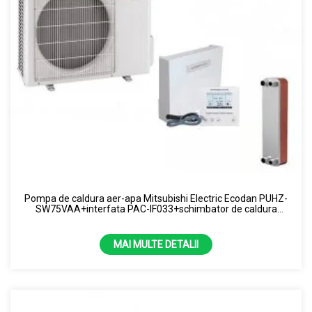
Pompa de caldura aer-apa Mitsubishi Electric Ecodan PUHZ-
SW75VAA+interfata PAC-IF033+schimbator de caldura
V25THX50 7.5 kW -splitat
MAI MULTE DETALII