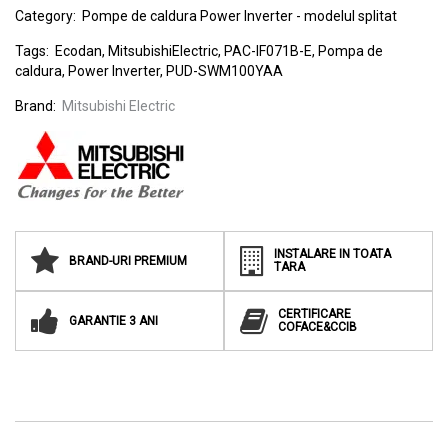
Category:
Pompe de caldura Power Inverter - modelul splitat
Tags:
Ecodan
,
MitsubishiElectric
,
PAC-IF071B-E
,
Pompa de
caldura
,
Power Inverter
,
PUD-SWM100YAA
Brand:
Mitsubishi Electric
INSTALARE IN TOATA
BRAND-URI PREMIUM
TARA
CERTIFICARE
GARANTIE 3 ANI
COFACE&CCIB