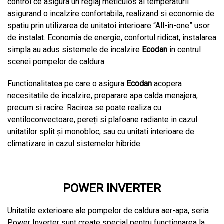
control ce asigura un reglaj meticulos al temperaturii
asigurand o incalzire confortabila, realizand si economie de
spatiu prin utilizarea de unitatoi interioare “All-in-one” usor
de instalat. Economia de energie, confortul ridicat, instalarea
simpla au adus sistemele de incalzire
Ecodan
în centrul
scenei pompelor de caldura.
Functionalitatea pe care o asigura
Ecodan
acopera
necesitatile de incalzire, preparare apa calda menajera,
precum si racire. Racirea se poate realiza cu
ventiloconvectoare, pereți si plafoane radiante in cazul
unitatilor split și monobloc, sau cu unitati interioare de
climatizare in cazul sistemelor hibride.
POWER INVERTER
Unitatile exterioare ale pompelor de caldura aer-apa, seria
Power Inverter sunt create special pentru functionarea la